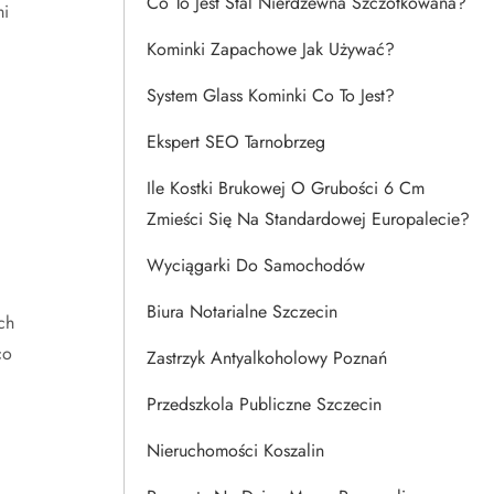
Co To Jest Stal Nierdzewna Szczotkowana?
mi
Kominki Zapachowe Jak Używać?
System Glass Kominki Co To Jest?
Ekspert SEO Tarnobrzeg
Ile Kostki Brukowej O Grubości 6 Cm
Zmieści Się Na Standardowej Europalecie?
Wyciągarki Do Samochodów
Biura Notarialne Szczecin
ch
co
Zastrzyk Antyalkoholowy Poznań
Przedszkola Publiczne Szczecin
Nieruchomości Koszalin