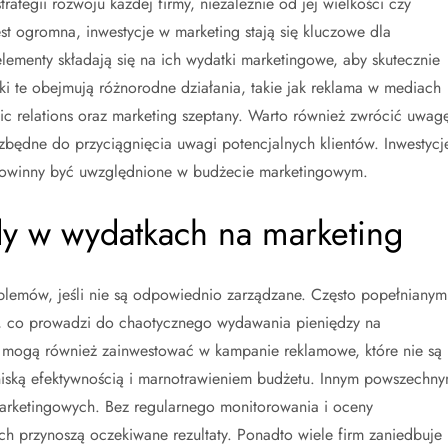
tegii rozwoju każdej firmy, niezależnie od jej wielkości czy
st ogromna, inwestycje w marketing stają się kluczowe dla
elementy składają się na ich wydatki marketingowe, aby skutecznie
i te obejmują różnorodne działania, takie jak reklama w mediach
ic relations oraz marketing szeptany. Warto również zwrócić uwag
ezbędne do przyciągnięcia uwagi potencjalnych klientów. Inwestycj
 powinny być uwzględnione w budżecie marketingowym.
ędy w wydatkach na marketing
lemów, jeśli nie są odpowiednio zarządzane. Często popełnianym
gii, co prowadzi do chaotycznego wydawania pieniędzy na
y mogą również zainwestować w kampanie reklamowe, które nie są
niską efektywnością i marnotrawieniem budżetu. Innym powszechn
marketingowych. Bez regularnego monitorowania i oceny
ich przynoszą oczekiwane rezultaty. Ponadto wiele firm zaniedbuje