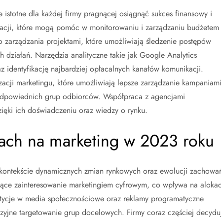
 istotne dla każdej firmy pragnącej osiągnąć sukces finansowy i
likacji, które mogą pomóc w monitorowaniu i zarządzaniu budżetem
arządzania projektami, które umożliwiają śledzenie postępów
 działań. Narzędzia analityczne takie jak Google Analytics
z identyfikację najbardziej opłacalnych kanałów komunikacji.
acji marketingu, które umożliwiają lepsze zarządzanie kampaniam
 odpowiednich grup odbiorców. Współpraca z agencjami
ięki ich doświadczeniu oraz wiedzy o rynku.
kach na marketing w 2023 roku
w kontekście dynamicznych zmian rynkowych oraz ewolucji zachowa
ące zainteresowanie marketingiem cyfrowym, co wpływa na alokac
stycje w media społecznościowe oraz reklamy programatyczne
zyjne targetowanie grup docelowych. Firmy coraz częściej decydu