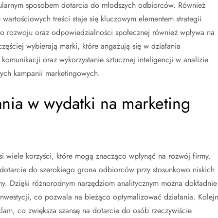
popularnym sposobem dotarcia do młodszych odbiorców. Również
 wartościowych treści staje się kluczowym elementem strategii
 rozwoju oraz odpowiedzialności społecznej również wpływa na
ęściej wybierają marki, które angażują się w działania
omunikacji oraz wykorzystanie sztucznej inteligencji w analizie
nych kampanii marketingowych.
ania w wydatki na marketing
i wiele korzyści, które mogą znacząco wpłynąć na rozwój firmy.
 dotarcie do szerokiego grona odbiorców przy stosunkowo niskich
my. Dzięki różnorodnym narzędziom analitycznym można dokładnie
inwestycji, co pozwala na bieżąco optymalizować działania. Kolej
klam, co zwiększa szansę na dotarcie do osób rzeczywiście