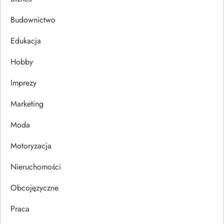
c
Budownictwo
j
Edukacja
Hobby
a
Imprezy
w
Marketing
p
Moda
i
Motoryzacja
s
Nieruchomości
u
Obcojęzyczne
Praca