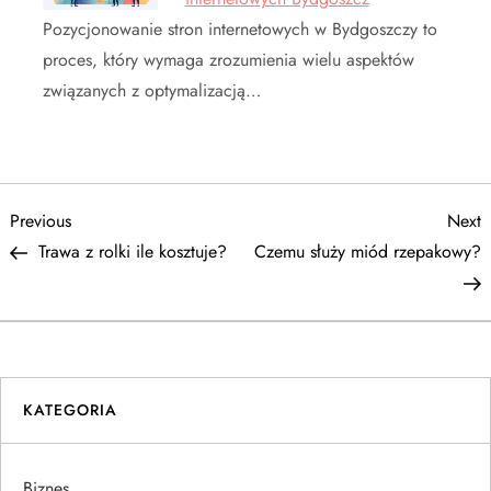
Pozycjonowanie stron internetowych w Bydgoszczy to
proces, który wymaga zrozumienia wielu aspektów
związanych z optymalizacją…
N
Previous
N
Previous
Next
Post
P
Trawa z rolki ile kosztuje?
Czemu służy miód rzepakowy?
a
w
i
KATEGORIA
g
a
Biznes