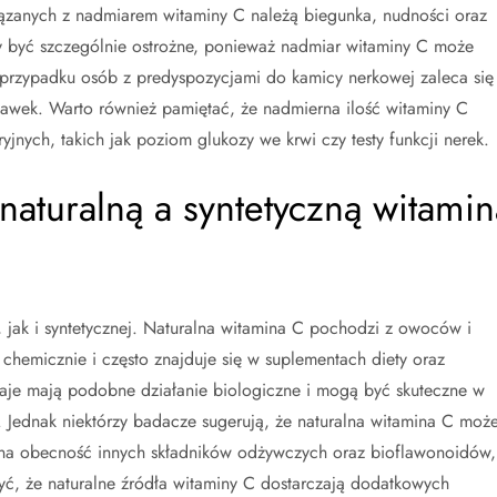
ązanych z nadmiarem witaminy C należą biegunka, nudności oraz
 być szczególnie ostrożne, ponieważ nadmiar witaminy C może
przypadku osób z predyspozycjami do kamicy nerkowej zaleca się
dawek. Warto również pamiętać, że nadmierna ilość witaminy C
jnych, takich jak poziom glukozy we krwi czy testy funkcji nerek.
naturalną a syntetyczną witamin
 jak i syntetycznej. Naturalna witamina C pochodzi z owoców i
chemicznie i często znajduje się w suplementach diety oraz
e mają podobne działanie biologiczne i mogą być skuteczne w
 Jednak niektórzy badacze sugerują, że naturalna witamina C moż
 na obecność innych składników odżywczych oraz bioflawonoidów,
żyć, że naturalne źródła witaminy C dostarczają dodatkowych