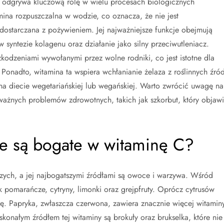
 odgrywa kluczową rolę w wielu procesach biologicznych
mina rozpuszczalna w wodzie, co oznacza, że nie jest
ostarczana z pożywieniem. Jej najważniejsze funkcje obejmują
syntezie kolagenu oraz działanie jako silny przeciwutleniacz.
dzeniami wywołanymi przez wolne rodniki, co jest istotne dla
onadto, witamina ta wspiera wchłanianie żelaza z roślinnych źród
a diecie wegetariańskiej lub wegańskiej. Warto zwrócić uwagę na
ażnych problemów zdrowotnych, takich jak szkorbut, który objaw
ze są bogate w witaminę C?
ych, a jej najbogatszymi źródłami są owoce i warzywa. Wśród
k pomarańcze, cytryny, limonki oraz grejpfruty. Oprócz cytrusów
kę. Papryka, zwłaszcza czerwona, zawiera znacznie więcej witamin
onałym źródłem tej witaminy są brokuły oraz brukselka, które nie