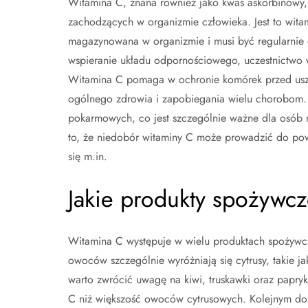
Witamina C, znana również jako kwas askorbinowy,
zachodzących w organizmie człowieka. Jest to wita
magazynowana w organizmie i musi być regularnie d
wspieranie układu odpornościowego, uczestnictwo w 
Witamina C pomaga w ochronie komórek przed uszko
ogólnego zdrowia i zapobiegania wielu chorobom. P
pokarmowych, co jest szczególnie ważne dla osób n
to, że niedobór witaminy C może prowadzić do pow
się m.in.
Jakie produkty spożywc
Witamina C występuje w wielu produktach spożywcz
owoców szczególnie wyróżniają się cytrusy, takie ja
warto zwrócić uwagę na kiwi, truskawki oraz papry
C niż większość owoców cytrusowych. Kolejnym dosk