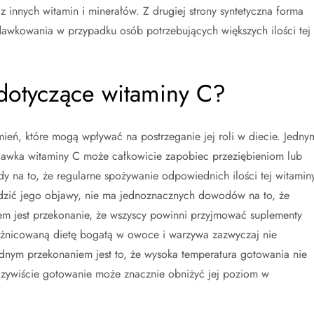
z innych witamin i minerałów. Z drugiej strony syntetyczna forma
dawkowania w przypadku osób potrzebujących większych ilości tej
 dotyczące witaminy C?
ień, które mogą wpływać na postrzeganie jej roli w diecie. Jedny
 dawka witaminy C może całkowicie zapobiec przeziębieniom lub
y na to, że regularne spożywanie odpowiednich ilości tej witamin
odzić jego objawy, nie ma jednoznacznych dowodów na to, że
m jest przekonanie, że wszyscy powinni przyjmować suplementy
różnicowaną dietę bogatą w owoce i warzywa zazwyczaj nie
dnym przekonaniem jest to, że wysoka temperatura gotowania nie
zywiście gotowanie może znacznie obniżyć jej poziom w