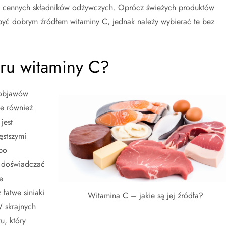
ych cennych składników odżywczych. Oprócz świeżych produktów
yć dobrym źródłem witaminy C, jednak należy wybierać te bez
oru witaminy C?
 objawów
le również
jest
ęstszymi
po
 doświadczać
e
 łatwe siniaki
Witamina C – jakie są jej źródła?
 skrajnych
, który