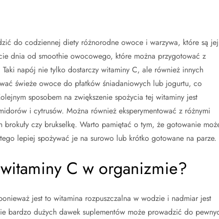
ić do codziennej diety różnorodne owoce i warzywa, które są jej
cie dnia od smoothie owocowego, które można przygotować z
aki napój nie tylko dostarczy witaminy C, ale również innych
wać świeże owoce do płatków śniadaniowych lub jogurtu, co
 Kolejnym sposobem na zwiększenie spożycia tej witaminy jest
pomidorów i cytrusów. Można również eksperymentować z różnymi
h brokuły czy brukselkę. Warto pamiętać o tym, że gotowanie moż
tego lepiej spożywać je na surowo lub krótko gotowane na parze.
u witaminy C w organizmie?
onieważ jest to witamina rozpuszczalna w wodzie i nadmiar jest
anie bardzo dużych dawek suplementów może prowadzić do pewny