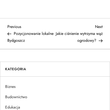
N
Previous
Next
Previous
Next
Post
Post
Pozycjonowanie lokalne
Jakie ciśnienie wytrzyma wąż
a
Bydgoszcz
ogrodowy?
w
i
KATEGORIA
g
a
Biznes
c
Budownictwo
j
Edukacja