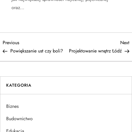
oraz…
N
Previous
N
Previous
Next
Post
P
Powiększanie ust czy boli?
Projektowanie wnętrz Łódź
a
w
i
KATEGORIA
g
Biznes
a
Budownictwo
c
Edukacja