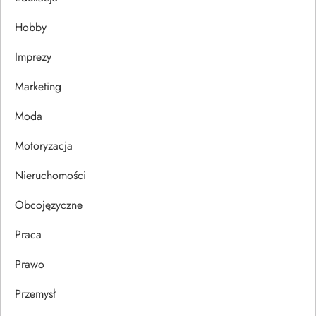
j
Hobby
a
Imprezy
w
Marketing
p
Moda
Motoryzacja
i
Nieruchomości
s
Obcojęzyczne
u
Praca
Prawo
Przemysł