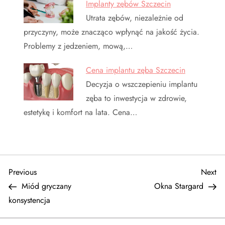
Implanty zębów Szczecin
Utrata zębów, niezależnie od
przyczyny, może znacząco wpłynąć na jakość życia.
Problemy z jedzeniem, mową,…
Cena implantu zęba Szczecin
Decyzja o wszczepieniu implantu
zęba to inwestycja w zdrowie,
estetykę i komfort na lata. Cena…
N
Previous
Ne
Previous
Next
Post
Po
Miód gryczany
Okna Stargard
a
konsystencja
w