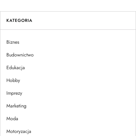
i
KATEGORIA
g
a
Biznes
c
Budownictwo
j
Edukacja
Hobby
a
Imprezy
w
Marketing
p
Moda
i
Motoryzacja