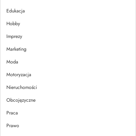
j
Edukacja
Hobby
a
Imprezy
w
Marketing
p
Moda
i
Motoryzacja
s
Nieruchomości
u
Obcojęzyczne
Praca
Prawo