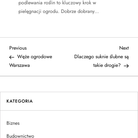
podlewania roślin to kluczowy krok w
pielęgnacji ogrodu. Dobrze dobrany…
N
Previous
Next
Previous
Next
Post
Post
Węże ogrodowe
Dlaczego suknie ślubne są
a
Warszawa
takie drogie?
w
i
KATEGORIA
g
a
Biznes
c
Budownictwo