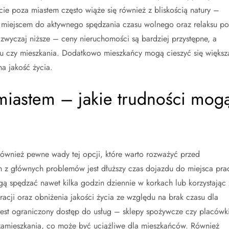
e poza miastem często wiąże się również z bliskością natury –
łym miejscem do aktywnego spędzania czasu wolnego oraz relaksu po
azwyczaj niższe – ceny nieruchomości są bardziej przystępne, a
mu czy mieszkania. Dodatkowo mieszkańcy mogą cieszyć się większ
a jakość życia.
iastem – jakie trudności mog
również pewne wady tej opcji, które warto rozważyć przed
m z głównych problemów jest dłuższy czas dojazdu do miejsca pra
ą spędzać nawet kilka godzin dziennie w korkach lub korzystając 
racji oraz obniżenia jakości życia ze względu na brak czasu dla
jest ograniczony dostęp do usług – sklepy spożywcze czy placówk
amieszkania, co może być uciążliwe dla mieszkańców. Również