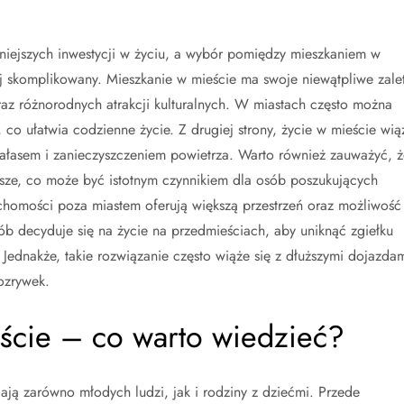
niejszych inwestycji w życiu, a wybór pomiędzy mieszkaniem w
ej skomplikowany. Mieszkanie w mieście ma swoje niewątpliwe zalet
oraz różnorodnych atrakcji kulturalnych. W miastach często można
j, co ułatwia codzienne życie. Z drugiej strony, życie w mieście wią
hałasem i zanieczyszczeniem powietrza. Warto również zauważyć, ż
ższe, co może być istotnym czynnikiem dla osób poszukujących
eruchomości poza miastem oferują większą przestrzeń oraz możliwość
sób decyduje się na życie na przedmieściach, aby uniknąć zgiełku
. Jednakże, takie rozwiązanie często wiąże się z dłuższymi dojazda
ozrywek.
eście – co warto wiedzieć?
gają zarówno młodych ludzi, jak i rodziny z dziećmi. Przede