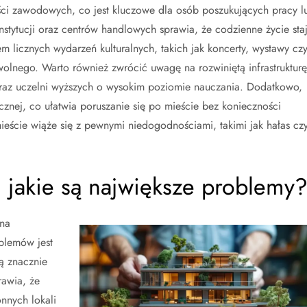
ści zawodowych, co jest kluczowe dla osób poszukujących pracy l
instytucji oraz centrów handlowych sprawia, że codzienne życie sta
m licznych wydarzeń kulturalnych, takich jak koncerty, wystawy cz
wolnego. Warto również zwrócić uwagę na rozwiniętą infrastrukturę
oraz uczelni wyższych o wysokim poziomie nauczania. Dodatkowo,
znej, co ułatwia poruszanie się po mieście bez konieczności
eście wiąże się z pewnymi niedogodnościami, takimi jak hałas cz
 jakie są największe problemy
żna
blemów jest
ą znacznie
rawia, że
nnych lokali