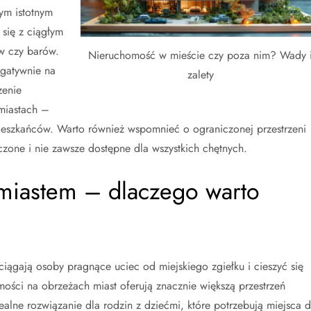
ym istotnym
 się z ciągłym
w czy barów.
Nieruchomość w mieście czy poza nim? Wady 
egatywnie na
zalety
zenie
miastach –
ieszkańców. Warto również wspomnieć o ograniczonej przestrzeni
oczone i nie zawsze dostępne dla wszystkich chętnych.
 miastem – dlaczego warto
ciągają osoby pragnące uciec od miejskiego zgiełku i cieszyć się
ości na obrzeżach miast oferują znacznie większą przestrzeń
ealne rozwiązanie dla rodzin z dziećmi, które potrzebują miejsca 