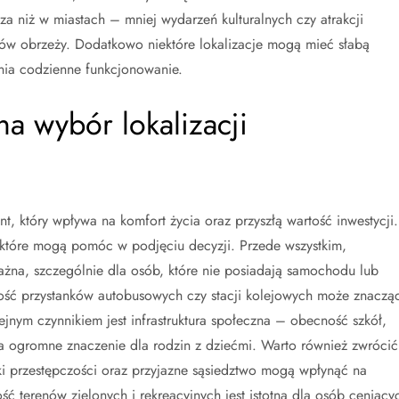
sza niż w miastach – mniej wydarzeń kulturalnych czy atrakcji
ców obrzeży. Dodatkowo niektóre lokalizacje mogą mieć słabą
dnia codzienne funkcjonowanie.
na wybór lokalizacji
t, który wpływa na komfort życia oraz przyszłą wartość inwestycji.
 które mogą pomóc w podjęciu decyzji. Przede wszystkim,
ażna, szczególnie dla osób, które nie posiadają samochodu lub
skość przystanków autobusowych czy stacji kolejowych może znaczą
ejnym czynnikiem jest infrastruktura społeczna – obecność szkół,
 ogromne znaczenie dla rodzin z dziećmi. Warto również zwrócić
i przestępczości oraz przyjazne sąsiedztwo mogą wpłynąć na
 terenów zielonych i rekreacyjnych jest istotna dla osób ceniący