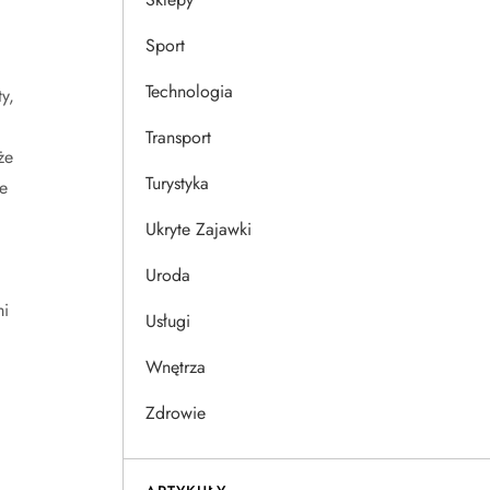
Sport
Technologia
y,
Transport
że
Turystyka
e
Ukryte Zajawki
Uroda
mi
Usługi
Wnętrza
Zdrowie