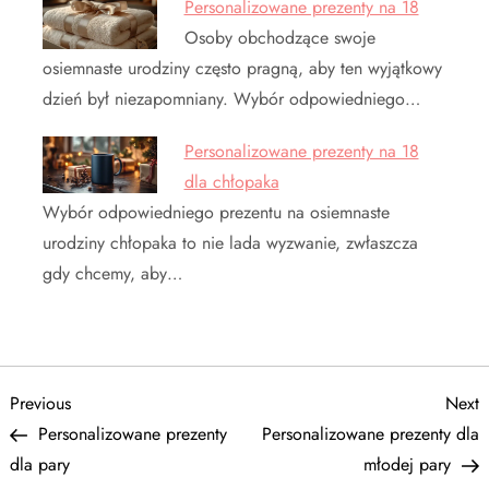
Personalizowane prezenty na 18
Osoby obchodzące swoje
osiemnaste urodziny często pragną, aby ten wyjątkowy
dzień był niezapomniany. Wybór odpowiedniego…
Personalizowane prezenty na 18
dla chłopaka
Wybór odpowiedniego prezentu na osiemnaste
urodziny chłopaka to nie lada wyzwanie, zwłaszcza
gdy chcemy, aby…
N
Previous
N
Previous
Next
Post
P
Personalizowane prezenty
Personalizowane prezenty dla
a
dla pary
młodej pary