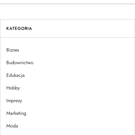
w
i
KATEGORIA
g
a
Biznes
c
Budownictwo
j
Edukacja
Hobby
a
Imprezy
w
Marketing
p
Moda
i