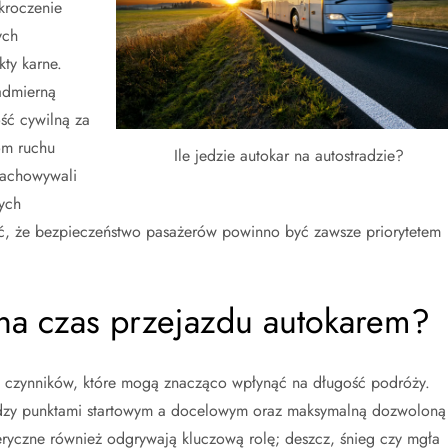
kroczenie
ych
ty karne.
dmierną
ść cywilną za
om ruchu
Ile jedzie autokar na autostradzie?
zachowywali
ych
ć, że bezpieczeństwo pasażerów powinno być zawsze priorytetem
 na czas przejazdu autokarem?
lu czynników, które mogą znacząco wpłynąć na długość podróży.
ędzy punktami startowym a docelowym oraz maksymalną dozwoloną
ryczne również odgrywają kluczową rolę; deszcz, śnieg czy mgła