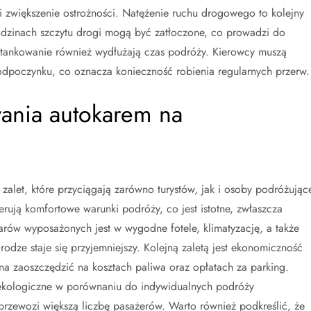
 zwiększenie ostrożności. Natężenie ruchu drogowego to kolejny
odzinach szczytu drogi mogą być zatłoczone, co prowadzi do
tankowanie również wydłużają czas podróży. Kierowcy muszą
odpoczynku, co oznacza konieczność robienia regularnych przerw.
wania autokarem na
alet, które przyciągają zarówno turystów, jak i osoby podróżując
rują komfortowe warunki podróży, co jest istotne, zwłaszcza
rów wyposażonych jest w wygodne fotele, klimatyzację, a także
odze staje się przyjemniejszy. Kolejną zaletą jest ekonomiczność
na zaoszczędzić na kosztach paliwa oraz opłatach za parking.
ekologiczne w porównaniu do indywidualnych podróży
zewozi większą liczbę pasażerów. Warto również podkreślić, że