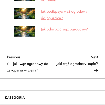
do kranu?
Jak podłączyć wąż ogrodowy
do prysznica?
Jak odmrozić wąż ogrodowy?
N
Previous
Next
Previous
Next
Post
Post
Jaki wąż ogrodowy do
Jaki wąż ogrodowy kupic?
a
zakopania w ziemi?
w
i
KATEGORIA
g