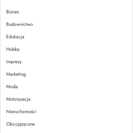
a
Biznes
c
Budownictwo
j
Edukacja
Hobby
a
Imprezy
w
Marketing
p
Moda
i
Motoryzacja
s
Nieruchomości
u
Obcojęzyczne