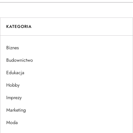
i
g
KATEGORIA
a
c
Biznes
j
Budownictwo
a
Edukacja
w
Hobby
p
Imprezy
Marketing
i
Moda
s