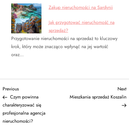
Zakup nieruchomości na Sardynii
Jak przygotować nieruchomość na
sprzedaż?
Przygotowanie nieruchomości na sprzedaż to kluczowy
krok, który może znacząco wpłynąć na jej wartość
oraz…
N
Previous
N
Previous
Next
Post
P
Czym powinna
Mieszkania sprzedaż Koszalin
a
charakteryzować się
profesjonalna agencja
w
nieruchomości?