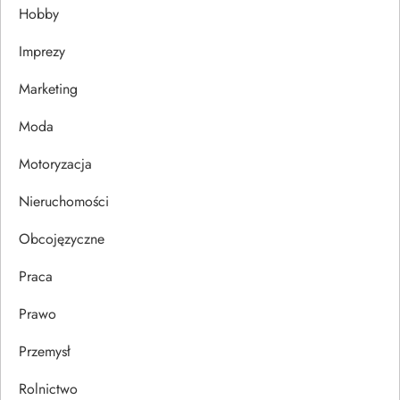
Hobby
a
Imprezy
w
Marketing
p
Moda
i
Motoryzacja
s
Nieruchomości
u
Obcojęzyczne
Praca
Prawo
Przemysł
Rolnictwo