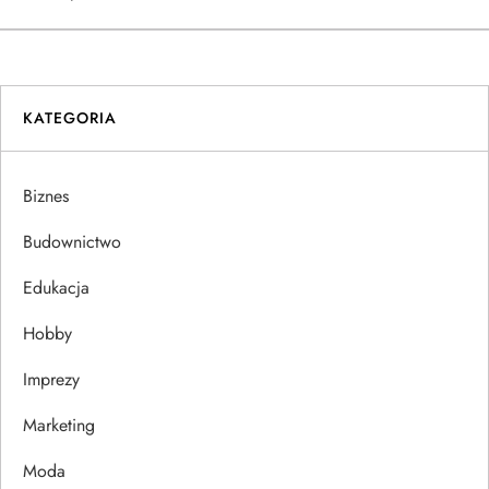
w
i
KATEGORIA
g
a
Biznes
c
Budownictwo
j
Edukacja
Hobby
a
Imprezy
w
Marketing
p
Moda