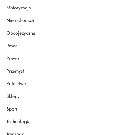
i
Motoryzacja
s
Nieruchomości
u
Obcojęzyczne
Praca
Prawo
Przemysł
Rolnictwo
Sklepy
Sport
Technologia
Transport