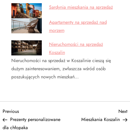
Sardynia mieszkania na sprzedaż
Apartamenty na sprzedaż nad
morzem
Nieruchomości na sprzedaż
Koszalin
Nieruchomości na sprzedaż w Koszalinie cieszą się
dużym zainteresowaniem, zwłaszcza wśród osób
poszukujących nowych mieszkań…
N
Previous
N
Previous
Next
Post
P
Prezenty personalizowane
Mieszkania Koszalin
a
dla chłopaka