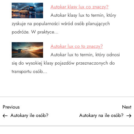
Autokar klasy lux co znaczy?
Autokar klasy lux to termin, który
zyskuje na popularności wśród osób planujących
podróże. W praktyce…
Autokar lux co to znaczy?
Autokar lux to termin, który odnosi
się do wysokiej klasy pojazdów przeznaczonych do
transportu osób…
N
Previous
N
Previous
Next
Post
P
Autokary ile osób?
Autokary na ile osób?
a