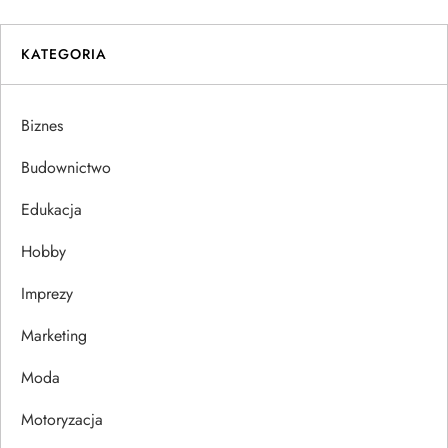
w
i
KATEGORIA
g
Biznes
a
Budownictwo
c
Edukacja
j
Hobby
a
Imprezy
w
Marketing
p
Moda
Motoryzacja
i