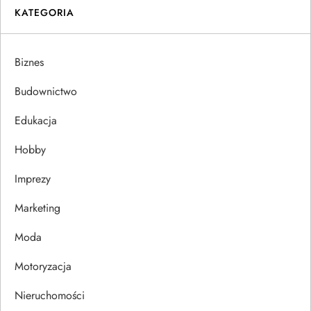
KATEGORIA
g
a
Biznes
c
Budownictwo
j
Edukacja
Hobby
a
Imprezy
w
Marketing
p
Moda
i
Motoryzacja
s
Nieruchomości