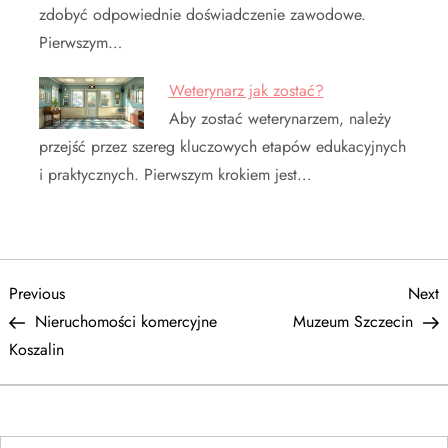
zdobyć odpowiednie doświadczenie zawodowe.
Pierwszym…
Weterynarz jak zostać?
Aby zostać weterynarzem, należy
przejść przez szereg kluczowych etapów edukacyjnych
i praktycznych. Pierwszym krokiem jest…
N
Previous
N
Previous
Next
Post
P
Nieruchomości komercyjne
Muzeum Szczecin
a
Koszalin
w
i