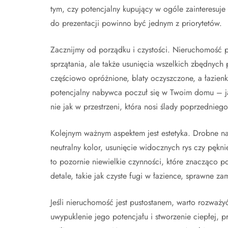
tym, czy potencjalny kupujący w ogóle zainteresuje
do prezentacji powinno być jednym z priorytetów.
Zacznijmy od porządku i czystości. Nieruchomość p
sprzątania, ale także usunięcia wszelkich zbędnyc
częściowo opróżnione, blaty oczyszczone, a łazienk
potencjalny nabywca poczuł się w Twoim domu – ja
nie jak w przestrzeni, która nosi ślady poprzednieg
Kolejnym ważnym aspektem jest estetyka. Drobne n
neutralny kolor, usunięcie widocznych rys czy pęk
to pozornie niewielkie czynności, które znacząco 
detale, takie jak czyste fugi w łazience, sprawne 
Jeśli nieruchomość jest pustostanem, warto rozważyć 
uwypuklenie jego potencjału i stworzenie ciepłej, p