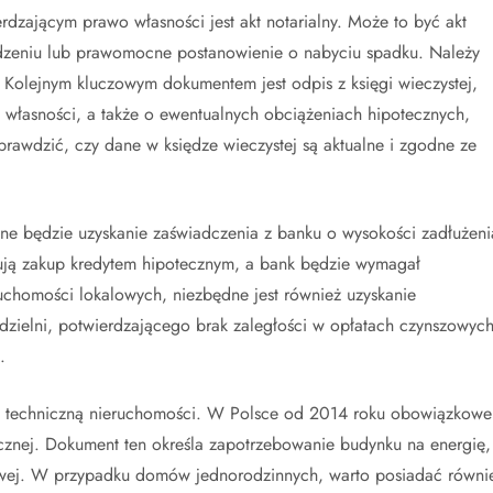
zającym prawo własności jest akt notarialny. Może to być akt
edzeniu lub prawomocne postanowienie o nabyciu spadku. Należy
. Kolejnym kluczowym dokumentem jest odpis z księgi wieczystej,
e własności, a także o ewentualnych obciążeniach hipotecznych,
rawdzić, czy dane w księdze wieczystej są aktualne i zgodne ze
zne będzie uzyskanie zaświadczenia z banku o wysokości zadłużeni
sują zakup kredytem hipotecznym, a bank będzie wymagał
uchomości lokalowych, niezbędne jest również uzyskanie
dzielni, potwierdzającego brak zaległości w opłatach czynszowyc
.
ę techniczną nieruchomości. W Polsce od 2014 roku obowiązkowe
ycznej. Dokument ten określa zapotrzebowanie budynku na energię,
owej. W przypadku domów jednorodzinnych, warto posiadać równi