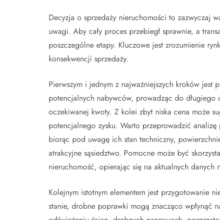
Decyzja o sprzedaży nieruchomości to zazwyczaj w
uwagi. Aby cały proces przebiegł sprawnie, a trans
poszczególne etapy. Kluczowe jest zrozumienie ryn
konsekwencji sprzedaży.
Pierwszym i jednym z najważniejszych kroków jest 
potencjalnych nabywców, prowadząc do długiego okr
oczekiwanej kwoty. Z kolei zbyt niska cena może s
potencjalnego zysku. Warto przeprowadzić analizę
biorąc pod uwagę ich stan techniczny, powierzchni
atrakcyjne sąsiedztwo. Pomocne może być skorzysta
nieruchomość, opierając się na aktualnych danych r
Kolejnym istotnym elementem jest przygotowanie ni
stanie, drobne poprawki mogą znacząco wpłynąć na
odświeżeniu ścian, drobnych naprawach, posprząta