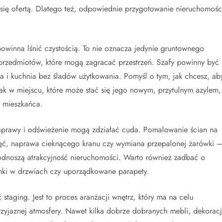
 się ofertą. Dlatego też, odpowiednie przygotowanie nieruchomośc
owinna lśnić czystością. To nie oznacza jedynie gruntownego
h przedmiotów, które mogą zagracać przestrzeń. Szafy powinny być
a i kuchnia bez śladów użytkowania. Pomyśl o tym, jak chcesz, ab
k w miejscu, które może stać się jego nowym, przytulnym azylem,
o mieszkańca.
aprawy i odświeżenie mogą zdziałać cuda. Pomalowanie ścian na
nięć, naprawa cieknącego kranu czy wymiana przepalonej żarówki 
podnoszą atrakcyjność nieruchomości. Warto również zadbać o
zamki w drzwiach czy uporządkowane parapety.
staging. Jest to proces aranżacji wnętrz, który ma na celu
rzyjaznej atmosfery. Nawet kilka dobrze dobranych mebli, dekoracji