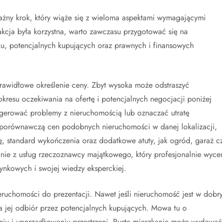
ażny krok, który wiąże się z wieloma aspektami wymagającymi
akcja była korzystna, warto zawczasu przygotować się na
ku, potencjalnych kupujących oraz prawnych i finansowych
prawidłowe określenie ceny. Zbyt wysoka może odstraszyć
esu oczekiwania na ofertę i potencjalnych negocjacji poniżej
ugerować problemy z nieruchomością lub oznaczać utratę
 porównawczą cen podobnych nieruchomości w danej lokalizacji,
ę, standard wykończenia oraz dodatkowe atuty, jak ogród, garaż c
nie z usług rzeczoznawcy majątkowego, który profesjonalnie wyce
ynkowych i swojej wiedzy eksperckiej.
eruchomości do prezentacji. Nawet jeśli nieruchomość jest w dobr
 jej odbiór przez potencjalnych kupujących. Mowa tu o
niu i uporządkowaniu przestrzeni. Puste mieszkanie może wydawać