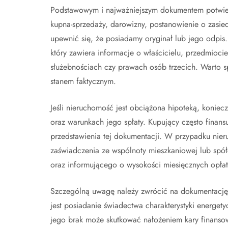
Podstawowym i najważniejszym dokumentem potwierd
kupna-sprzedaży, darowizny, postanowienie o zasi
upewnić się, że posiadamy oryginał lub jego odpis
który zawiera informacje o właścicielu, przedmioci
służebnościach czy prawach osób trzecich. Warto sp
stanem faktycznym.
Jeśli nieruchomość jest obciążona hipoteką, koniec
oraz warunkach jego spłaty. Kupujący często finan
przedstawienia tej dokumentacji. W przypadku nier
zaświadczenia ze wspólnoty mieszkaniowej lub spół
oraz informującego o wysokości miesięcznych opłat
Szczególną uwagę należy zwrócić na dokumentacj
jest posiadanie świadectwa charakterystyki energet
jego brak może skutkować nałożeniem kary finans