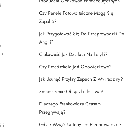
Producent Opakowań Farmaceutycznych
i
Czy Panele Fotowoltaiczne Mogą Się
Zapalić?
Jak Przygotować Się Do Przeprowadzki Do
Anglii?
y
 a
Ciekawość Jak Działają Narkotyki?
Czy Przedszkole Jest Obowiązkowe?
Jak Usunąć Przykry Zapach Z Wykładziny?
–
Zmniejszenie Obrączki Ile Trwa?
Dlaczego Frankowicze Czasem
Przegrywają?
Gdzie Wziąć Kartony Do Przeprowadzki?
 i