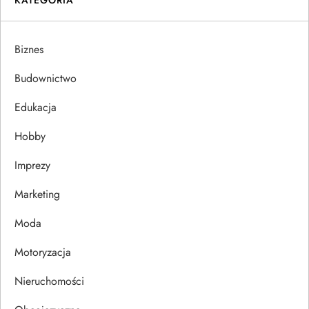
g
a
Biznes
c
Budownictwo
j
Edukacja
Hobby
a
Imprezy
w
Marketing
p
Moda
i
Motoryzacja
s
Nieruchomości
u