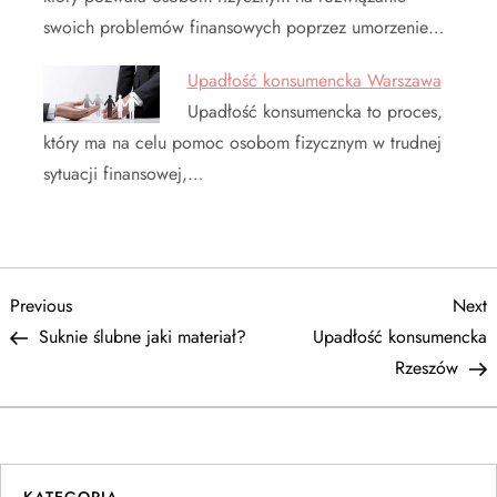
swoich problemów finansowych poprzez umorzenie…
Upadłość konsumencka Warszawa
Upadłość konsumencka to proces,
który ma na celu pomoc osobom fizycznym w trudnej
sytuacji finansowej,…
N
Previous
N
Previous
Next
Post
P
Suknie ślubne jaki materiał?
Upadłość konsumencka
a
Rzeszów
w
i
KATEGORIA