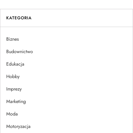
i
KATEGORIA
g
a
Biznes
c
Budownictwo
j
Edukacja
Hobby
a
Imprezy
w
Marketing
p
Moda
i
Motoryzacja