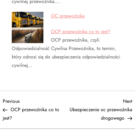
cywilnej przewoźnika.…
OC przewoźnika
OCP przewoźnika co to jest?
OCP przewoźnika, czyli
Odpowiedzialność Cywilna Przewoźnika, to termin,
który odnosi się do ubezpieczenia odpowiedzialności
cywilnej…
N
Previous
N
Previous
Next
Post
P
OCP przewoźnika co to
Ubezpieczenie oc przewoźnika
a
jest?
drogowego
w