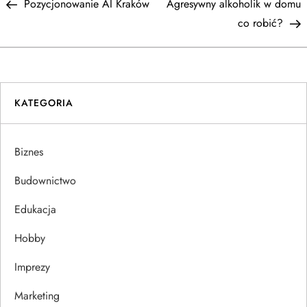
Post
P
Pozycjonowanie AI Kraków
Agresywny alkoholik w domu
a
co robić?
w
i
KATEGORIA
g
a
Biznes
c
Budownictwo
j
Edukacja
Hobby
a
Imprezy
w
Marketing