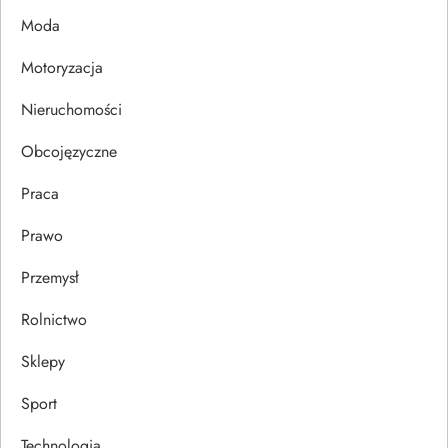
p
Moda
i
Motoryzacja
s
Nieruchomości
u
Obcojęzyczne
Praca
Prawo
Przemysł
Rolnictwo
Sklepy
Sport
Technologia