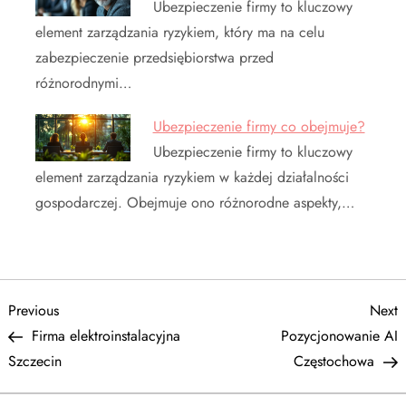
Ubezpieczenie firmy to kluczowy
element zarządzania ryzykiem, który ma na celu
zabezpieczenie przedsiębiorstwa przed
różnorodnymi…
Ubezpieczenie firmy co obejmuje?
Ubezpieczenie firmy to kluczowy
element zarządzania ryzykiem w każdej działalności
gospodarczej. Obejmuje ono różnorodne aspekty,…
N
Previous
N
Previous
Next
Post
P
Firma elektroinstalacyjna
Pozycjonowanie AI
a
Szczecin
Częstochowa
w