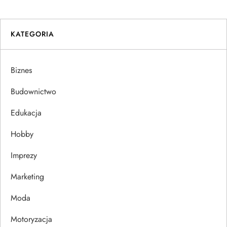
i
KATEGORIA
g
a
Biznes
c
Budownictwo
j
Edukacja
Hobby
a
Imprezy
w
Marketing
p
Moda
i
Motoryzacja