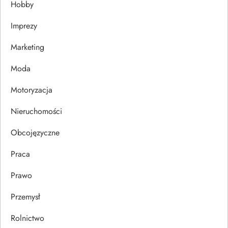
Hobby
w
Imprezy
p
Marketing
i
Moda
s
Motoryzacja
u
Nieruchomości
Obcojęzyczne
Praca
Prawo
Przemysł
Rolnictwo