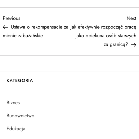
N
Previous
N
Previous
Next
Post
P
Ustawa o rekompensacie za
Jak efektywnie rozpocząć pracę
a
mienie zabużańskie
jako opiekuna osób starszych
za granicą?
w
i
g
KATEGORIA
a
Biznes
c
Budownictwo
j
Edukacja
a