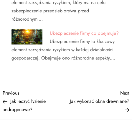
element zarządzania ryzykiem, który ma na celu
zabezpieczenie przedsiębiorstwa przed
różnorodnymi…
Ubezpieczenie firmy co obejmuje?
Ubezpieczenie firmy to kluczowy
element zarządzania ryzykiem w każdej działalności
gospodarczej. Obejmuje ono różnorodne aspekty,…
N
Previous
N
Previous
Next
Post
P
Jak leczyć łysienie
Jak wykonać okna drewniane?
a
androgenowe?
w