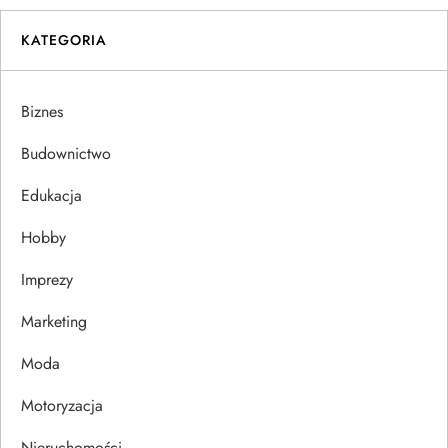
i
KATEGORIA
g
a
Biznes
c
Budownictwo
j
Edukacja
Hobby
a
Imprezy
w
Marketing
p
Moda
i
Motoryzacja
s
Nieruchomości