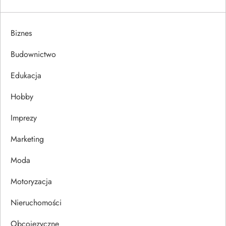
a
Biznes
c
Budownictwo
j
Edukacja
a
Hobby
w
Imprezy
p
Marketing
i
Moda
s
Motoryzacja
u
Nieruchomości
Obcojęzyczne