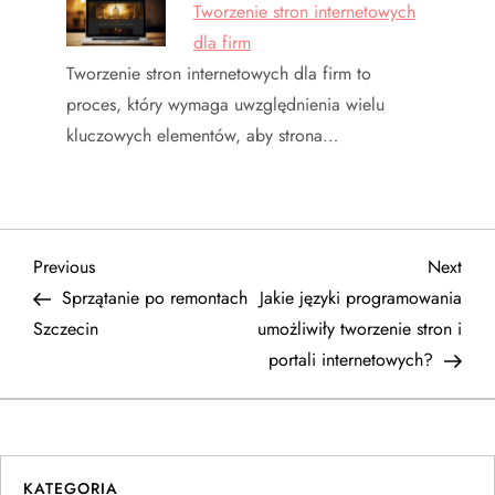
Tworzenie stron internetowych
dla firm
Tworzenie stron internetowych dla firm to
proces, który wymaga uwzględnienia wielu
kluczowych elementów, aby strona…
N
Previous
Next
Previous
Next
Post
Post
Sprzątanie po remontach
Jakie języki programowania
a
Szczecin
umożliwiły tworzenie stron i
portali internetowych?
w
i
g
KATEGORIA