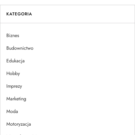
g
KATEGORIA
a
Biznes
c
Budownictwo
j
Edukacja
a
Hobby
w
Imprezy
p
Marketing
i
Moda
s
Motoryzacja