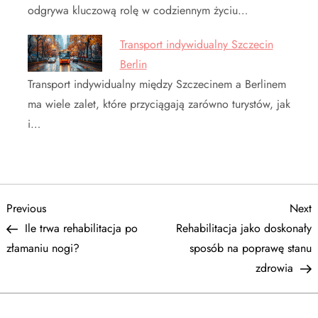
odgrywa kluczową rolę w codziennym życiu…
Transport indywidualny Szczecin
Berlin
Transport indywidualny między Szczecinem a Berlinem
ma wiele zalet, które przyciągają zarówno turystów, jak
i…
N
Previous
N
Previous
Next
Post
P
Ile trwa rehabilitacja po
Rehabilitacja jako doskonały
a
złamaniu nogi?
sposób na poprawę stanu
zdrowia
w
i