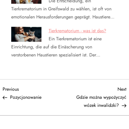
Die Entscheidung, ein
Tierkrematorium in Greifswald zu wählen, ist oft von
emotionalen Herausforderungen geprägt. Haustiere…
Tierkrematorium - was ist das?
Ein Tierkrematorium ist eine
Einrichtung, die auf die Einäscherung von
verstorbenen Haustieren spezialisiert ist. Der…
N
Previous
N
Previous
Next
Post
P
Pozycjonowanie
Gdzie można wypożyczyć
a
wózek inwalidzki?
w