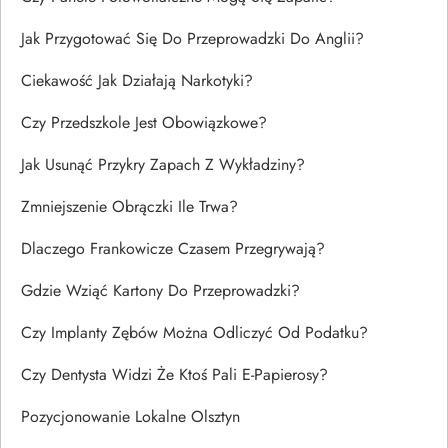
Jak Przygotować Się Do Przeprowadzki Do Anglii?
Ciekawość Jak Działają Narkotyki?
Czy Przedszkole Jest Obowiązkowe?
Jak Usunąć Przykry Zapach Z Wykładziny?
Zmniejszenie Obrączki Ile Trwa?
Dlaczego Frankowicze Czasem Przegrywają?
Gdzie Wziąć Kartony Do Przeprowadzki?
Czy Implanty Zębów Można Odliczyć Od Podatku?
Czy Dentysta Widzi Że Ktoś Pali E-Papierosy?
Pozycjonowanie Lokalne Olsztyn