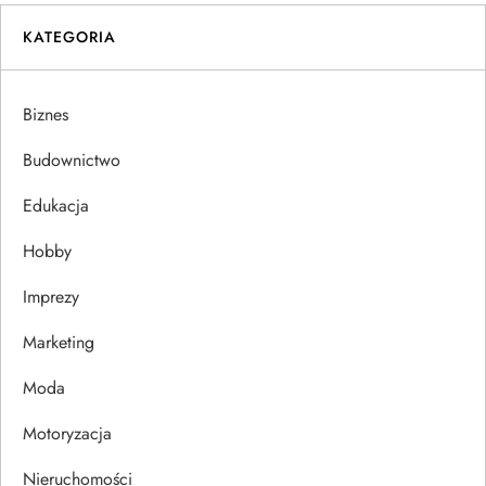
i
KATEGORIA
g
a
Biznes
c
Budownictwo
j
Edukacja
Hobby
a
Imprezy
w
Marketing
p
Moda
i
Motoryzacja
s
Nieruchomości