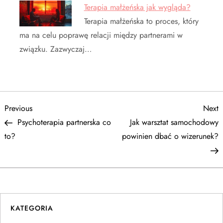
Terapia małżeńska jak wygląda?
Terapia małżeńska to proces, który
ma na celu poprawę relacji między partnerami w
związku. Zazwyczaj…
N
Previous
N
Previous
Next
Post
P
Psychoterapia partnerska co
Jak warsztat samochodowy
a
to?
powinien dbać o wizerunek?
w
i
g
KATEGORIA