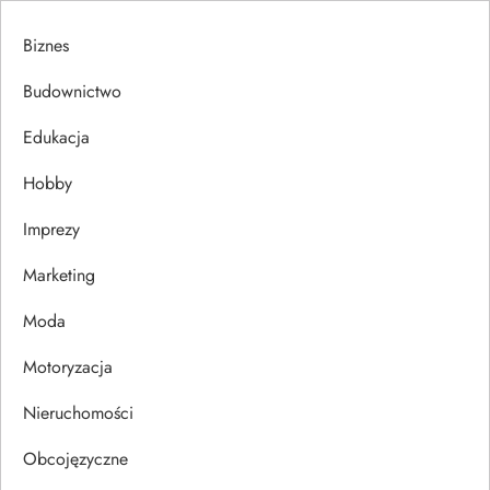
a
Biznes
c
Budownictwo
j
Edukacja
a
Hobby
w
Imprezy
p
Marketing
i
Moda
s
Motoryzacja
u
Nieruchomości
Obcojęzyczne