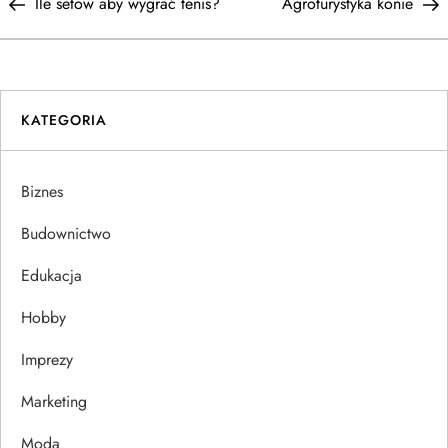
Post
P
Ile setów aby wygrać tenis?
Agroturystyka konie
a
w
i
KATEGORIA
g
Biznes
a
Budownictwo
c
Edukacja
j
Hobby
a
Imprezy
w
Marketing
Moda