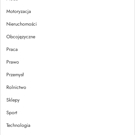
p
Motoryzacja
i
Nieruchomości
s
Obcojęzyczne
u
Praca
Prawo
Przemysł
Rolnictwo
Sklepy
Sport
Technologia