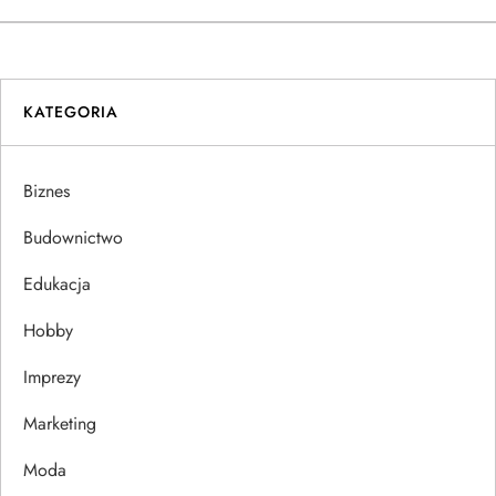
a
w
i
KATEGORIA
g
Biznes
a
Budownictwo
c
Edukacja
j
Hobby
a
Imprezy
w
Marketing
p
Moda