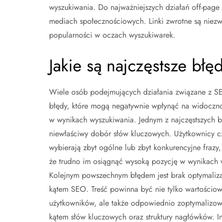
wyszukiwania. Do najważniejszych działań off-page
mediach społecznościowych. Linki zwrotne są niezwyk
popularności w oczach wyszukiwarek.
Jakie są najczęstsze błę
Wiele osób podejmujących działania związane z S
błędy, które mogą negatywnie wpłynąć na widoczno
w wynikach wyszukiwania. Jednym z najczęstszych b
niewłaściwy dobór słów kluczowych. Użytkownicy c
wybierają zbyt ogólne lub zbyt konkurencyjne frazy,
że trudno im osiągnąć wysoką pozycję w wynikach 
Kolejnym powszechnym błędem jest brak optymalizac
kątem SEO. Treść powinna być nie tylko wartościow
użytkowników, ale także odpowiednio zoptymalizo
kątem słów kluczowych oraz struktury nagłówków. I