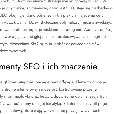
owych, to kluczowy element strategii marketingowej w sieci. W
e jest ogromna, zrozumienie, czym jest SEO, staje się niezbędne dl
. SEO obejmuje różnorodne techniki i praktyki mające na celu
h wyszukiwania. Dzięki skutecznej optymalizacji można zwiększyć
teresowanie oferowanymi produktami lub usługami. Warto zauważyć, 
m wymagającym ciągłej analizy i dostosowywania strategii do
zowymi elementami SEO są m.in. dobór odpowiednich słów
inków zwrotnych.
ementy SEO i ich znaczenie
 główne kategorie: on-page oraz off-page. Elementy on-page
a stronie internetowej i może być kontrolowane przez jej
tuły stron, nagłówki oraz treść. Odpowiednia optymalizacja tych
zawartość strony oraz jej tematykę. Z kolei elementy off-page
 internetową, które mają wpływ na jej pozycję w wynikach