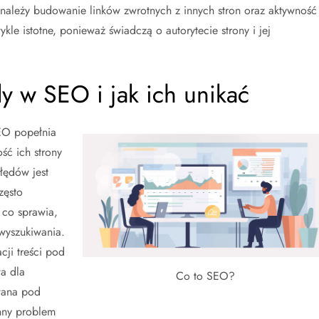
 należy budowanie linków zwrotnych z innych stron oraz aktywność
le istotne, ponieważ świadczą o autorytecie strony i jej
dy w SEO i jak ich unikać
EO popełnia
ść ich strony
łędów jest
zęsto
 co sprawia,
wyszukiwania.
ji treści pod
a dla
Co to SEO?
wana pod
nny problem