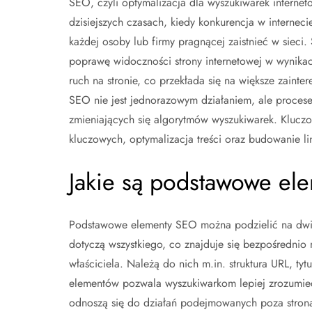
SEO, czyli optymalizacja dla wyszukiwarek internet
dzisiejszych czasach, kiedy konkurencja w interneci
każdej osoby lub firmy pragnącej zaistnieć w sieci
poprawę widoczności strony internetowej w wynikac
ruch na stronie, co przekłada się na większe zain
SEO nie jest jednorazowym działaniem, ale procese
zmieniających się algorytmów wyszukiwarek. Kluc
kluczowych, optymalizacja treści oraz budowanie l
Jakie są podstawowe el
Podstawowe elementy SEO można podzielić na dwie
dotyczą wszystkiego, co znajduje się bezpośrednio n
właściciela. Należą do nich m.in. struktura URL, ty
elementów pozwala wyszukiwarkom lepiej zrozumieć 
odnoszą się do działań podejmowanych poza stroną