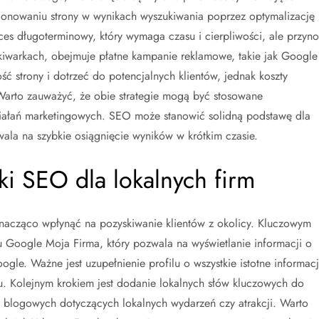
jonowaniu strony w wynikach wyszukiwania poprzez optymalizację
ces długoterminowy, który wymaga czasu i cierpliwości, ale przyno
ukiwarkach, obejmuje płatne kampanie reklamowe, takie jak Google
 strony i dotrzeć do potencjalnych klientów, jednak koszty
arto zauważyć, że obie strategie mogą być stosowane
iałań marketingowych. SEO może stanowić solidną podstawę dla
a na szybkie osiągnięcie wyników w krótkim czasie.
yki SEO dla lokalnych firm
znacząco wpłynąć na pozyskiwanie klientów z okolicy. Kluczowym
u Google Moja Firma, który pozwala na wyświetlanie informacji o
le. Ważne jest uzupełnienie profilu o wszystkie istotne informacj
alu. Kolejnym krokiem jest dodanie lokalnych słów kluczowych do
ów blogowych dotyczących lokalnych wydarzeń czy atrakcji. Warto