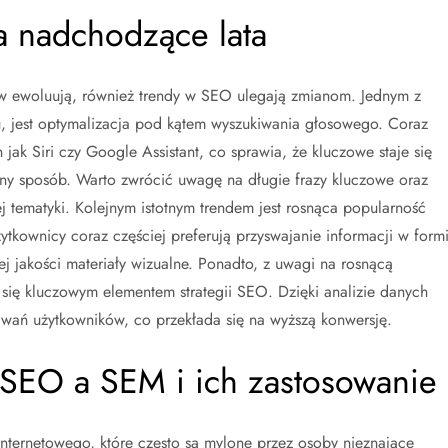
a nadchodzące lata
w ewoluują, również trendy w SEO ulegają zmianom. Jednym z
iu, jest optymalizacja pod kątem wyszukiwania głosowego. Coraz
 jak Siri czy Google Assistant, co sprawia, że kluczowe staje się
ny sposób. Warto zwrócić uwagę na długie frazy kluczowe oraz
j tematyki. Kolejnym istotnym trendem jest rosnąca popularność
 Użytkownicy coraz częściej preferują przyswajanie informacji w form
j jakości materiały wizualne. Ponadto, z uwagi na rosnącą
je się kluczowym elementem strategii SEO. Dzięki analizie danych
iwań użytkowników, co przekłada się na wyższą konwersję.
 SEO a SEM i ich zastosowanie
ternetowego, które często są mylone przez osoby nieznające