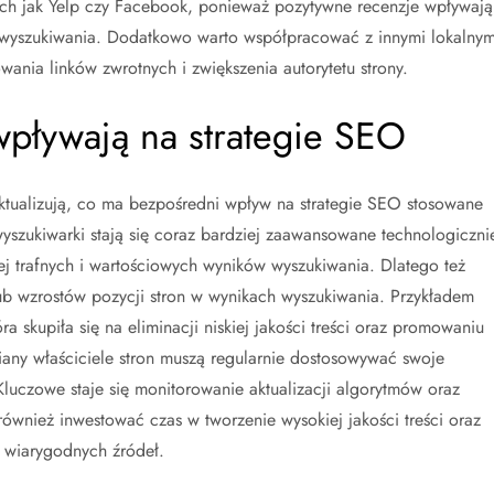
ich jak Yelp czy Facebook, ponieważ pozytywne recenzje wpływają
h wyszukiwania. Dodatkowo warto współpracować z innymi lokalnym
ania linków zwrotnych i zwiększenia autorytetu strony.
wpływają na strategie SEO
aktualizują, co ma bezpośredni wpływ na strategie SEO stosowane
wyszukiwarki stają się coraz bardziej zaawansowane technologiczni
ej trafnych i wartościowych wyników wyszukiwania. Dlatego też
 wzrostów pozycji stron w wynikach wyszukiwania. Przykładem
 skupiła się na eliminacji niskiej jakości treści oraz promowaniu
any właściciele stron muszą regularnie dostosowywać swoje
uczowe staje się monitorowanie aktualizacji algorytmów oraz
również inwestować czas w tworzenie wysokiej jakości treści oraz
z wiarygodnych źródeł.