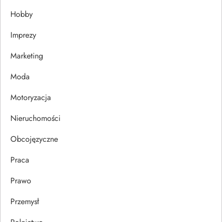
Hobby
a
Imprezy
w
Marketing
p
Moda
i
Motoryzacja
s
Nieruchomości
u
Obcojęzyczne
Praca
Prawo
Przemysł