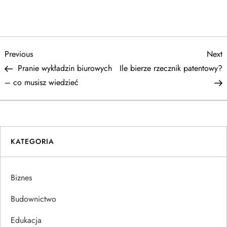
N
Previous
N
Previous
Next
Post
P
Pranie wykładzin biurowych
Ile bierze rzecznik patentowy?
a
– co musisz wiedzieć
w
i
KATEGORIA
g
a
Biznes
c
Budownictwo
j
Edukacja