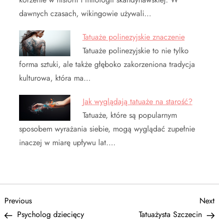
dawnych czasach, wikingowie używali…
Tatuaże polinezyjskie znaczenie
Tatuaże polinezyjskie to nie tylko
forma sztuki, ale także głęboko zakorzeniona tradycja
kulturowa, która ma…
Jak wyglądają tatuaże na starość?
Tatuaże, które są popularnym
sposobem wyrażania siebie, mogą wyglądać zupełnie
inaczej w miarę upływu lat.…
N
Previous
N
Previous
Next
Post
P
Psycholog dziecięcy
Tatuażysta Szczecin