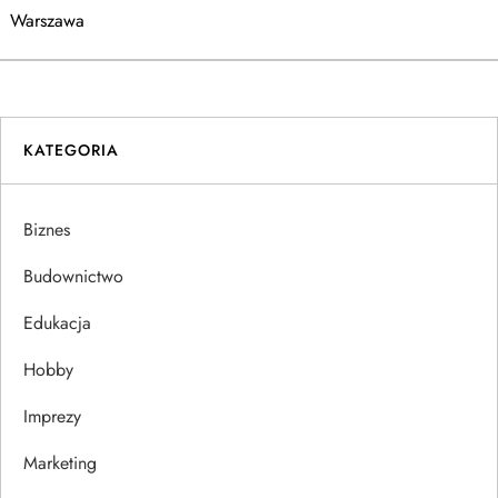
a
Warszawa
w
i
KATEGORIA
g
a
Biznes
c
Budownictwo
j
Edukacja
Hobby
a
Imprezy
w
Marketing
p