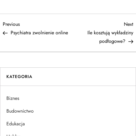
N
Previous
N
Previous
Next
Post
P
Psychiatra zwolnienie online
Ile kosztują wykładziny
a
podłogowe?
w
i
KATEGORIA
g
a
Biznes
c
Budownictwo
j
Edukacja