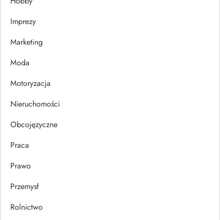
Hobby
a
Imprezy
w
Marketing
p
Moda
i
Motoryzacja
s
Nieruchomości
u
Obcojęzyczne
Praca
Prawo
Przemysł
Rolnictwo