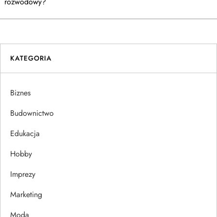
a
rozwodowy?
w
i
KATEGORIA
g
a
Biznes
c
Budownictwo
j
Edukacja
Hobby
a
Imprezy
w
Marketing
p
Moda