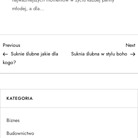
młodej, a dla…
N
Previous
N
Previous
Next
Post
P
Suknie ślubne jakie dla
Suknia ślubna w stylu boho
a
kogo?
w
i
KATEGORIA
g
a
Biznes
c
Budownictwo