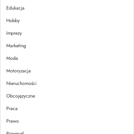
j
Edukacja
Hobby
a
Imprezy
w
Marketing
p
Moda
i
Motoryzacja
s
Nieruchomości
u
Obcojęzyczne
Praca
Prawo
Przemysł