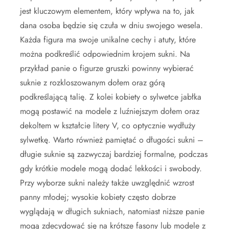
jest kluczowym elementem, który wpływa na to, jak
dana osoba będzie się czuła w dniu swojego wesela.
Każda figura ma swoje unikalne cechy i atuty, które
można podkreślić odpowiednim krojem sukni. Na
przykład panie o figurze gruszki powinny wybierać
suknie z rozkloszowanym dołem oraz górą
podkreślającą talię. Z kolei kobiety o sylwetce jabłka
mogą postawić na modele z luźniejszym dołem oraz
dekoltem w kształcie litery V, co optycznie wydłuży
sylwetkę. Warto również pamiętać o długości sukni –
długie suknie są zazwyczaj bardziej formalne, podczas
gdy krótkie modele mogą dodać lekkości i swobody.
Przy wyborze sukni należy także uwzględnić wzrost
panny młodej; wysokie kobiety często dobrze
wyglądają w długich sukniach, natomiast niższe panie
mogą zdecydować się na krótsze fasony lub modele z