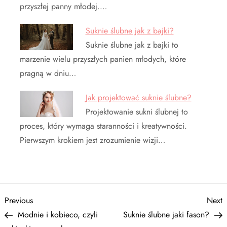
przyszłej panny młodej.…
Suknie ślubne jak z bajki?
Suknie ślubne jak z bajki to
marzenie wielu przyszłych panien młodych, które
pragną w dniu…
Jak projektować suknie ślubne?
Projektowanie sukni ślubnej to
proces, który wymaga staranności i kreatywności.
Pierwszym krokiem jest zrozumienie wizji…
N
Previous
N
Previous
Next
Post
P
Modnie i kobieco, czyli
Suknie ślubne jaki fason?