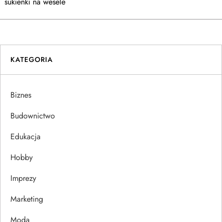
a
sukienki na wesele
w
i
KATEGORIA
g
a
Biznes
c
Budownictwo
j
Edukacja
Hobby
a
Imprezy
w
Marketing
p
Moda