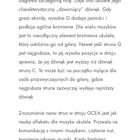
odgrywa szczególną rolę. Daje ono ukulele jego
charakterystyczny „dzwoniący” dźwięk. Gdy
grasz akordy, wysokie G dodaje jasności i
podbija ogólne brzmienie. Dla wielu muzyków
jest to nieodłączny element brzmienia ukulele,
który odróżnia go od gitary. Nawet jeśli struna G
jest najgrubsza, to jej wysoka pozycja w stroju
sprawia, że jej dźwięk jest wyższy niż dźwięk
struny C. To może być na początku mylące dla
osób przyzwyczajonych do gitary, gdzie
najgrubsza struna zazwyczaj wydaje najniższy
dźwięk.
Zrozumienie nazw strun w stroju GCEA jest jak
nauka alfabetu dla muzyka ukulele. Pozwala na
komunikację z innymi muzykami, czytanie nut,
tworzenie własnej muzyki. Kiedy będziesz