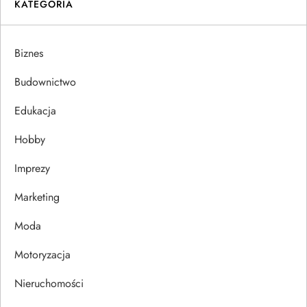
KATEGORIA
g
a
Biznes
c
Budownictwo
j
Edukacja
Hobby
a
Imprezy
w
Marketing
p
Moda
i
Motoryzacja
s
Nieruchomości