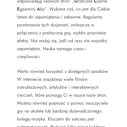
odpowiadają nazwom strun: „
G
rzeczne
C
zarne
E
gzaminy
A
by”. Wybierz coś, co jest dla Ciebie
łatwe do zapamiętania i zabawne. Regularne
powtarzanie tych skojarzeń, zwłaszcza w
połączeniu z praktyczną grą, szybko przyniesie
efekty. Nie zrażaj się, jeśli od razu nie wszystko
zapamiętasz. Nauka wymaga czasu i
cierpliwości.
Warto również korzystać z dostępnych zasobów.
W internecie znajdziesz wiele filmów
instruktażowych, artykułów i interaktywnych
ćwiczeń, które pomogą Ci w nauce nazw strun.
Możesz również poprosić o pomoc nauczyciela
gry na ukulele lub bardziej doświadczonego
kolegę muzyka. Kluczem do sukcesu jest
systematyczność. Poświęć kilka minut każdego