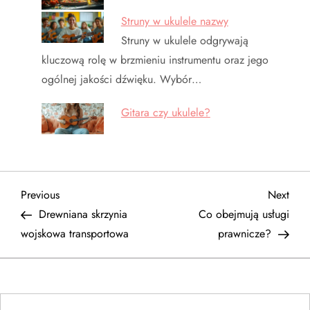
Struny w ukulele nazwy
Struny w ukulele odgrywają
kluczową rolę w brzmieniu instrumentu oraz jego
ogólnej jakości dźwięku. Wybór…
Gitara czy ukulele?
N
Previous
Next
Previous
Next
Post
Post
Drewniana skrzynia
Co obejmują usługi
a
wojskowa transportowa
prawnicze?
w
i