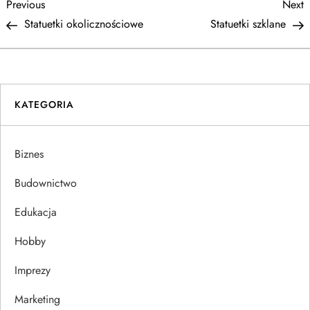
N
Previous
N
Previous
Next
Post
P
Statuetki okolicznościowe
Statuetki szklane
a
w
i
KATEGORIA
g
Biznes
a
Budownictwo
c
Edukacja
j
Hobby
a
Imprezy
w
Marketing