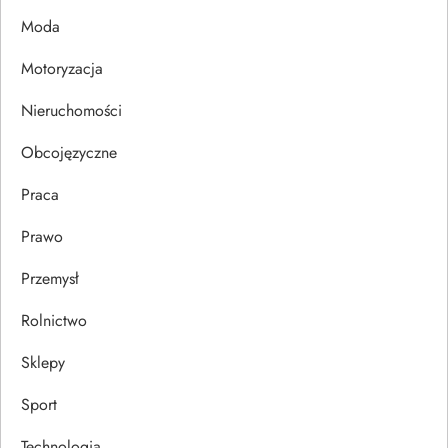
p
Moda
Motoryzacja
i
Nieruchomości
s
Obcojęzyczne
u
Praca
Prawo
Przemysł
Rolnictwo
Sklepy
Sport
Technologia