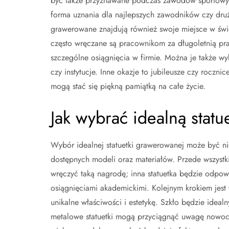
być także przyznawane podczas zawodów sportowy
forma uznania dla najlepszych zawodników czy druży
grawerowane znajdują również swoje miejsce w świ
często wręczane są pracownikom za długoletnią pra
szczególne osiągnięcia w firmie. Można je także w
czy instytucje. Inne okazje to jubileusze czy roczni
mogą stać się piękną pamiątką na całe życie.
Jak wybrać idealną stat
Wybór idealnej statuetki grawerowanej może być 
dostępnych modeli oraz materiałów. Przede wszystk
wręczyć taką nagrodę; inna statuetka będzie odpow
osiągnięciami akademickimi. Kolejnym krokiem jest 
unikalne właściwości i estetykę. Szkło będzie idea
metalowe statuetki mogą przyciągnąć uwagę nowocz