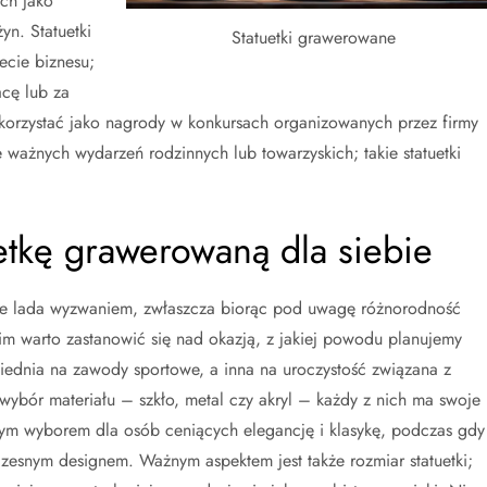
ch jako
n. Statuetki
Statuetki grawerowane
ecie biznesu;
cę lub za
ykorzystać jako nagrody w konkursach organizowanych przez firmy
ce ważnych wydarzeń rodzinnych lub towarzyskich; takie statuetki
uetkę grawerowaną dla siebie
nie lada wyzwaniem, zwłaszcza biorąc pod uwagę różnorodność
im warto zastanowić się nad okazją, z jakiej powodu planujemy
iednia na zawody sportowe, a inna na uroczystość związana z
wybór materiału – szkło, metal czy akryl – każdy z nich ma swoje
lnym wyborem dla osób ceniących elegancję i klasykę, podczas gdy
esnym designem. Ważnym aspektem jest także rozmiar statuetki;