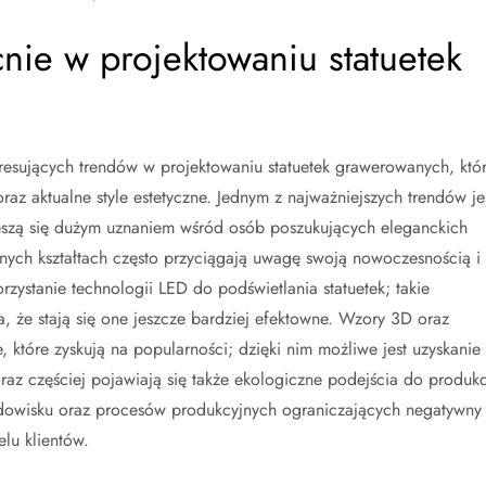
cnie w projektowaniu statuetek
resujących trendów w projektowaniu statuetek grawerowanych, któ
az aktualne style estetyczne. Jednym z najważniejszych trendów je
ieszą się dużym uznaniem wśród osób poszukujących eleganckich
cznych kształtach często przyciągają uwagę swoją nowoczesnością i
ystanie technologii LED do podświetlania statuetek; takie
a, że stają się one jeszcze bardziej efektowne. Wzory 3D oraz
które zyskują na popularności; dzięki nim możliwe jest uzyskanie
az częściej pojawiają się także ekologiczne podejścia do produkc
rodowisku oraz procesów produkcyjnych ograniczających negatywny
elu klientów.