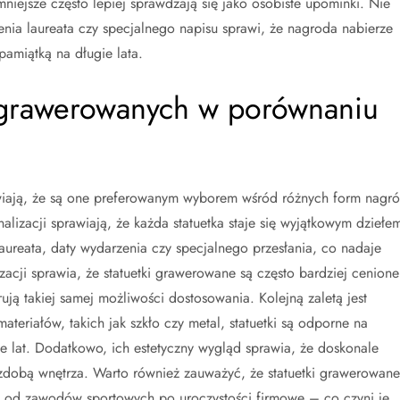
iejsze często lepiej sprawdzają się jako osobiste upominki. Nie
nia laureata czy specjalnego napisu sprawi, że nagroda nabierze
pamiątką na długie lata.
ek grawerowanych w porównaniu
awiają, że są one preferowanym wyborem wśród różnych form nagró
alizacji sprawiają, że każda statuetka staje się wyjątkowym dziełe
aureata, daty wydarzenia czy specjalnego przesłania, co nadaje
izacji sprawia, że statuetki grawerowane są często bardziej cenione
ją takiej samej możliwości dostosowania. Kolejną zaletą jest
ateriałów, takich jak szkło czy metal, statuetki są odporne na
e lat. Dodatkowo, ich estetyczny wygląd sprawia, że doskonale
 ozdobą wnętrza. Warto również zauważyć, że statuetki grawerowane
 od zawodów sportowych po uroczystości firmowe – co czyni je