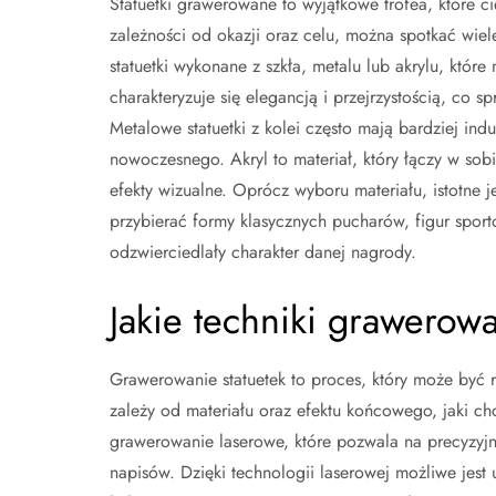
Statuetki grawerowane to wyjątkowe trofea, które 
zależności od okazji oraz celu, można spotkać wie
statuetki wykonane z szkła, metalu lub akrylu, któ
charakteryzuje się elegancją i przejrzystością, co 
Metalowe statuetki z kolei często mają bardziej ind
nowoczesnego. Akryl to materiał, który łączy w sob
efekty wizualne. Oprócz wyboru materiału, istotne 
przybierać formy klasycznych pucharów, figur sporto
odzwierciedlały charakter danej nagrody.
Jakie techniki grawerowa
Grawerowanie statuetek to proces, który może być 
zależy od materiału oraz efektu końcowego, jaki ch
grawerowanie laserowe, które pozwala na precyzy
napisów. Dzięki technologii laserowej możliwe jest