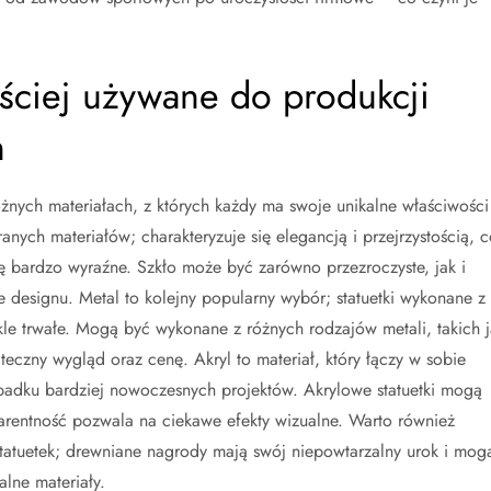
ęściej używane do produkcji
h
żnych materiałach, z których każdy ma swoje unikalne właściwości
ranych materiałów; charakteryzuje się elegancją i przejrzystością, c
ę bardzo wyraźne. Szkło może być zarówno przezroczyste, jak i
 designu. Metal to kolejny popularny wybór; statuetki wykonane z
le trwałe. Mogą być wykonane z różnych rodzajów metali, takich j
eczny wygląd oraz cenę. Akryl to materiał, który łączy w sobie
ypadku bardziej nowoczesnych projektów. Akrylowe statuetki mogą
sparentność pozwala na ciekawe efekty wizualne. Warto również
tatuetek; drewniane nagrody mają swój niepowtarzalny urok i mog
lne materiały.