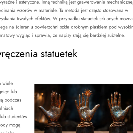
yraźne i estetyczne. Inną techniką jest grawerowanie mechaniczne
ycinania wzorów w materiale. Ta metoda jest często stosowana w
zyskania trwałych efektów. W przypadku statuetek szklanych można
lega na ścieraniu powierzchni szkła drobnym piaskiem pod wysoki
atowy wygląd i sprawia, że napisy stają się bardziej subtelne.
ręczenia statuetek
 wiele
nięć lub
są podczas
elniach
lub studentów
grody mogą