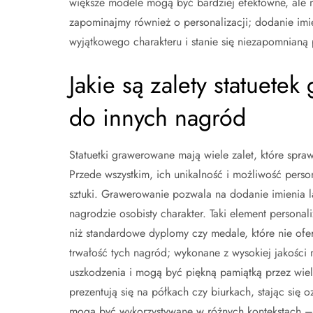
większe modele mogą być bardziej efektowne, ale mn
zapominajmy również o personalizacji; dodanie imie
wyjątkowego charakteru i stanie się niezapomnianą 
Jakie są zalety statuet
do innych nagród
Statuetki grawerowane mają wiele zalet, które spr
Przede wszystkim, ich unikalność i możliwość person
sztuki. Grawerowanie pozwala na dodanie imienia l
nagrodzie osobisty charakter. Taki element personal
niż standardowe dyplomy czy medale, które nie oferu
trwałość tych nagród; wykonane z wysokiej jakości m
uszkodzenia i mogą być piękną pamiątką przez wiel
prezentują się na półkach czy biurkach, stając się
mogą być wykorzystywane w różnych kontekstach –