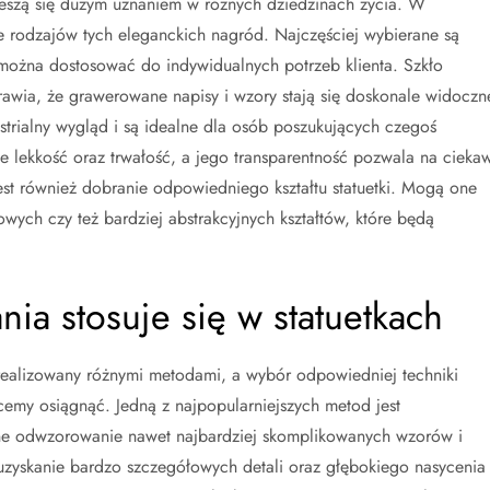
cieszą się dużym uznaniem w różnych dziedzinach życia. W
le rodzajów tych eleganckich nagród. Najczęściej wybierane są
re można dostosować do indywidualnych potrzeb klienta. Szkło
sprawia, że grawerowane napisy i wzory stają się doskonale widoczn
ustrialny wygląd i są idealne dla osób poszukujących czegoś
ie lekkość oraz trwałość, a jego transparentność pozwala na cieka
jest również dobranie odpowiedniego kształtu statuetki. Mogą one
wych czy też bardziej abstrakcyjnych kształtów, które będą
nia stosuje się w statuetkach
realizowany różnymi metodami, a wybór odpowiedniej techniki
cemy osiągnąć. Jedną z najpopularniejszych metod jest
jne odwzorowanie nawet najbardziej skomplikowanych wzorów i
 uzyskanie bardzo szczegółowych detali oraz głębokiego nasycenia