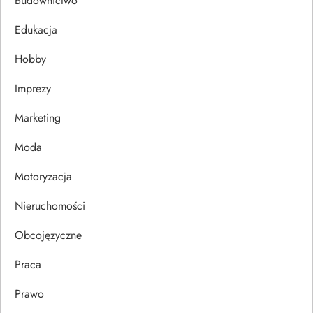
c
Budownictwo
j
Edukacja
Hobby
a
Imprezy
w
Marketing
p
Moda
i
Motoryzacja
s
Nieruchomości
u
Obcojęzyczne
Praca
Prawo