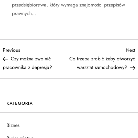
przedsiębiorstwa, który wymaga znajomości przepisów
prawnych…
N
Previous
N
Previous
Next
Post
P
Czy można zwolnić
Co trzeba zrobić żeby otworzyć
a
pracownika z depresja?
warsztat samochodowy?
w
i
KATEGORIA
g
a
Biznes