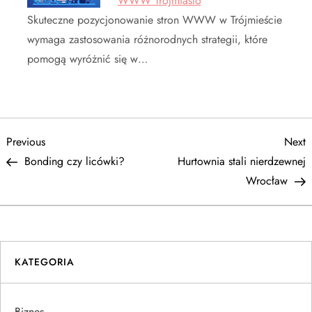
WWW Trójmiasto
Skuteczne pozycjonowanie stron WWW w Trójmieście
wymaga zastosowania różnorodnych strategii, które
pomogą wyróżnić się w…
N
Previous
N
Previous
Next
Post
P
Bonding czy licówki?
Hurtownia stali nierdzewnej
a
Wrocław
w
i
KATEGORIA
g
a
Biznes