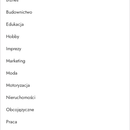
c
Budownictwo
j
Edukacja
Hobby
a
Imprezy
w
Marketing
p
Moda
i
Motoryzacja
s
Nieruchomości
u
Obcojęzyczne
Praca