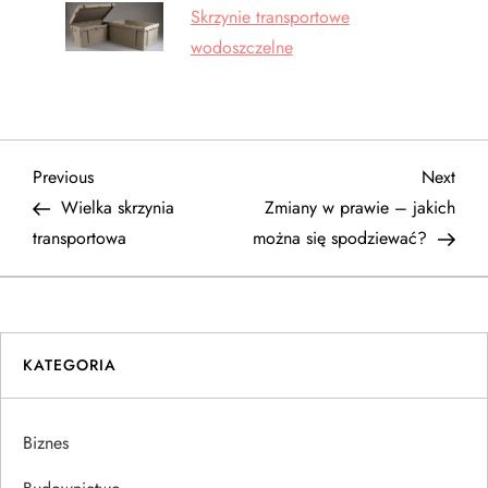
Skrzynie transportowe
wodoszczelne
N
Previous
Next
Previous
Next
Post
Post
Wielka skrzynia
Zmiany w prawie – jakich
a
transportowa
można się spodziewać?
w
i
KATEGORIA
g
a
Biznes