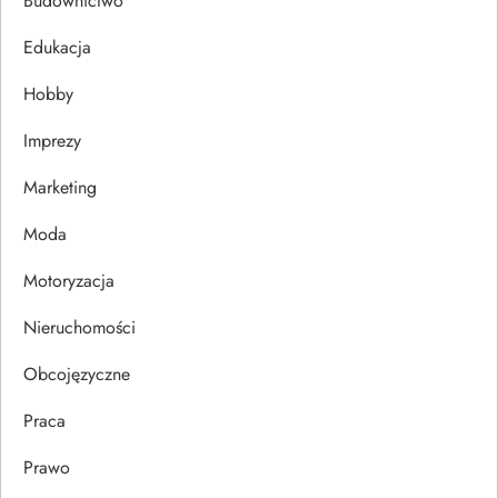
c
Budownictwo
j
Edukacja
Hobby
a
Imprezy
w
Marketing
p
Moda
i
Motoryzacja
s
Nieruchomości
u
Obcojęzyczne
Praca
Prawo