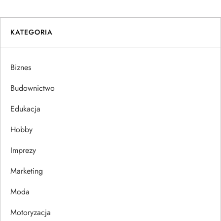
i
KATEGORIA
g
a
Biznes
c
Budownictwo
j
Edukacja
Hobby
a
Imprezy
w
Marketing
p
Moda
i
Motoryzacja