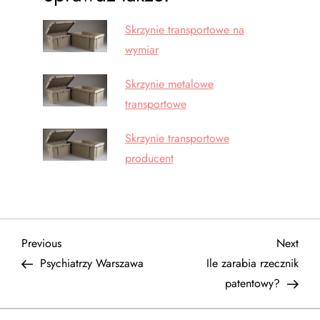
Skrzynie transportowe na
wymiar
Skrzynie metalowe
transportowe
Skrzynie transportowe
producent
N
Previous
Next
Previous
Next
Post
Post
Psychiatrzy Warszawa
Ile zarabia rzecznik
a
patentowy?
w