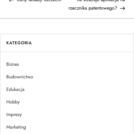
a
rzecznika patentowego?
w
i
KATEGORIA
g
a
Biznes
c
Budownictwo
j
Edukacja
Hobby
a
Imprezy
w
Marketing