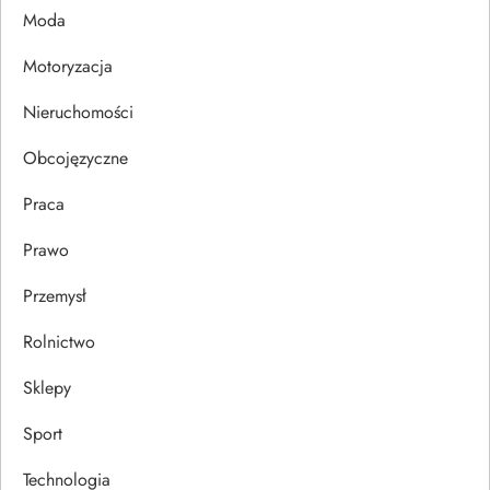
p
Moda
i
Motoryzacja
s
Nieruchomości
u
Obcojęzyczne
Praca
Prawo
Przemysł
Rolnictwo
Sklepy
Sport
Technologia