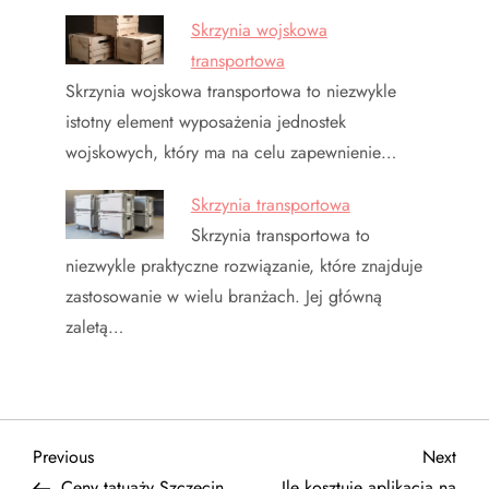
Skrzynia wojskowa
transportowa
Skrzynia wojskowa transportowa to niezwykle
istotny element wyposażenia jednostek
wojskowych, który ma na celu zapewnienie…
Skrzynia transportowa
Skrzynia transportowa to
niezwykle praktyczne rozwiązanie, które znajduje
zastosowanie w wielu branżach. Jej główną
zaletą…
N
Previous
Next
Previous
Next
Post
Post
Ceny tatuaży Szczecin
Ile kosztuje aplikacja na