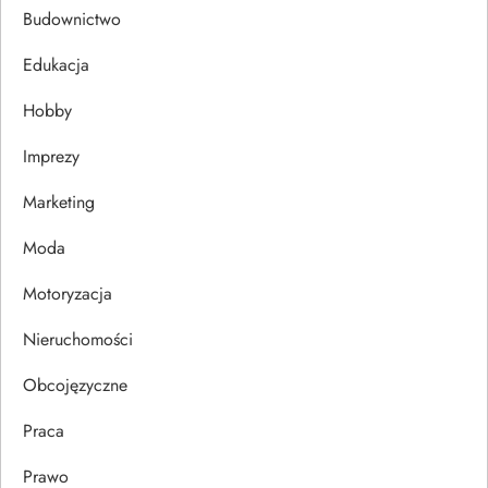
c
Budownictwo
j
Edukacja
Hobby
a
Imprezy
w
Marketing
p
Moda
i
Motoryzacja
s
Nieruchomości
u
Obcojęzyczne
Praca
Prawo