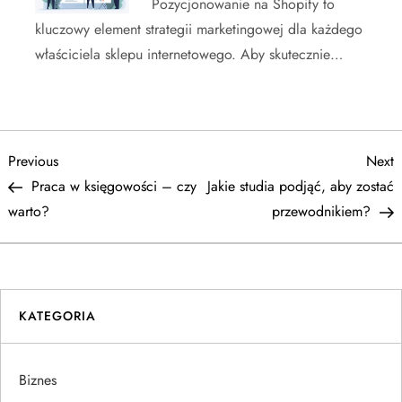
Pozycjonowanie na Shopify to
kluczowy element strategii marketingowej dla każdego
właściciela sklepu internetowego. Aby skutecznie…
N
Previous
N
Previous
Next
Post
P
Praca w księgowości – czy
Jakie studia podjąć, aby zostać
a
warto?
przewodnikiem?
w
i
KATEGORIA
g
a
Biznes