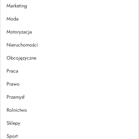
w
Marketing
p
Moda
Motoryzacja
i
Nieruchomości
s
Obcojęzyczne
u
Praca
Prawo
Przemysł
Rolnictwo
Sklepy
Sport