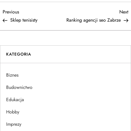
N
Previous
N
Previous
Next
Post
P
Sklep tenisisty
Ranking agencji seo Zabrze
a
w
i
KATEGORIA
g
Biznes
a
Budownictwo
c
Edukacja
j
Hobby
a
Imprezy