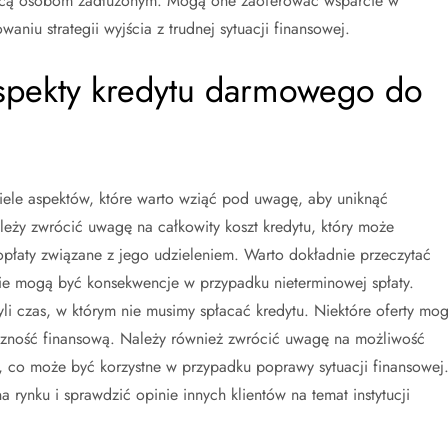
omocą osobom zadłużonym. Mogą one zaoferować wsparcie w
iu strategii wyjścia z trudnej sytuacji finansowej.
aspekty kredytu darmowego do
wiele aspektów, które warto wziąć pod uwagę, aby uniknąć
leży zwrócić uwagę na całkowity koszt kredytu, który może
opłaty związane z jego udzieleniem. Warto dokładnie przeczytać
akie mogą być konsekwencje w przypadku nieterminowej spłaty.
yli czas, w którym nie musimy spłacać kredytu. Niektóre oferty mo
tyczność finansową. Należy również zwrócić uwagę na możliwość
t, co może być korzystne w przypadku poprawy sytuacji finansowej
 rynku i sprawdzić opinie innych klientów na temat instytucji