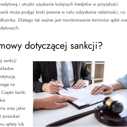
redytową i utrudni uzyskanie kolejnych kredytów w przyszłości.
bank może podjąć kroki prawne w celu odzyskania należności, co
dłużnika. Dlatego tak ważne jest monitorowanie terminów spłat ora
edytowych.
mowy dotyczącej sankcji?
j sankcji
okładne
stytucję
uwagę na
. Często banki
kie
ia oraz jakie
eż poszukać
nu spłaty lub