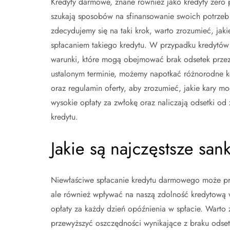
Kredyty darmowe, znane również jako kredyty zero 
szukają sposobów na sfinansowanie swoich potrzeb
zdecydujemy się na taki krok, warto zrozumieć, ja
spłacaniem takiego kredytu. W przypadku kredytów 
warunki, które mogą obejmować brak odsetek przez o
ustalonym terminie, możemy napotkać różnorodne 
oraz regulamin oferty, aby zrozumieć, jakie kary m
wysokie opłaty za zwłokę oraz naliczają odsetki od
kredytu.
Jakie są najczęstsze san
Niewłaściwe spłacanie kredytu darmowego może pro
ale również wpływać na naszą zdolność kredytową 
opłaty za każdy dzień opóźnienia w spłacie. Warto
przewyższyć oszczędności wynikające z braku odsete