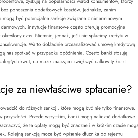
procentowe, zyskują na popularności wśród konsumentów, którzy
 bez ponoszenia dodatkowych kosztów. Jednakże, zanim
kie mogą być potencjalne sankcje związane z nieterminowym
darmowych, instytucje finansowe często oferują promocyjne
kreślony czas. Niemniej jednak, jeśli nie spłacimy kredytu w
konsekwencje. Warto dokładnie przeanalizować umowę kredytową
ogą nas spotkać w przypadku opóźnienia. Często banki stosują
 zaległych kwot, co może znacząco zwiększyć całkowity koszt
kcje za niewłaściwe spłacanie?
wadzić do różnych sankcji, które mogą być nie tylko finansowe,
w przyszłości. Przede wszystkim, banki mogą naliczać dodatkowe
 zaznaczyć, że te opłaty mogą być znaczne i w krótkim czasie mog
k. Kolejną sankcją może być wpisanie dłużnika do rejestru