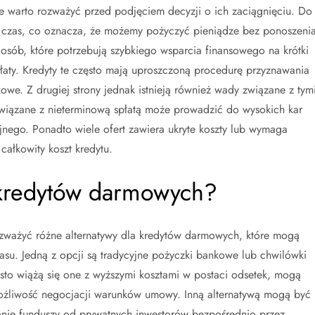
e warto rozważyć przed podjęciem decyzji o ich zaciągnięciu. Do
ny czas, co oznacza, że możemy pożyczyć pieniądze bez ponoszeni
osób, które potrzebują szybkiego wsparcia finansowego na krótki
łaty. Kredyty te często mają uproszczoną procedurę przyznawania
owe. Z drugiej strony jednak istnieją również wady związane z tym
związane z nieterminową spłatą może prowadzić do wysokich kar
jnego. Ponadto wiele ofert zawiera ukryte koszty lub wymaga
ałkowity koszt kredytu.
a kredytów darmowych?
ważyć różne alternatywy dla kredytów darmowych, które mogą
zasu. Jedną z opcji są tradycyjne pożyczki bankowe lub chwilówki
to wiążą się one z wyższymi kosztami w postaci odsetek, mogą
możliwość negocjacji warunków umowy. Inną alternatywą mogą być
anie funduszy od prywatnych inwestorów bezpośrednio przez