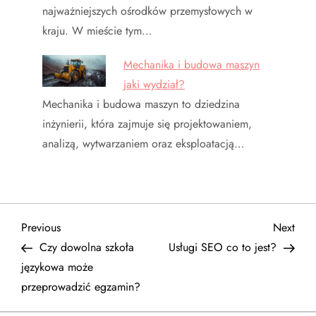
najważniejszych ośrodków przemysłowych w
kraju. W mieście tym…
Mechanika i budowa maszyn
jaki wydział?
Mechanika i budowa maszyn to dziedzina
inżynierii, która zajmuje się projektowaniem,
analizą, wytwarzaniem oraz eksploatacją…
N
Previous
Next
Previous
Next
Post
Post
Czy dowolna szkoła
Usługi SEO co to jest?
a
językowa może
przeprowadzić egzamin?
w