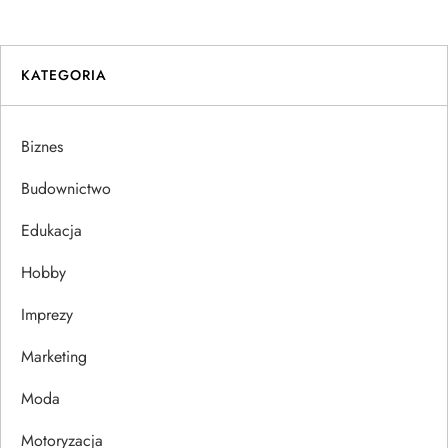
i
g
KATEGORIA
a
Biznes
c
Budownictwo
j
Edukacja
a
Hobby
w
Imprezy
p
Marketing
i
Moda
s
Motoryzacja