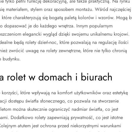
ie tylko pełni funkcję dekoracyjną, ale także praktyczną. Na rynku
 się materiałem, stylem oraz sposobem montażu. Wśród najczęściej
, które charakteryzują się bogatą paletą kolorów i wzorów. Mogą b
two dopasować je do każdego wnętrza. Innym popularnym
ieszczeniom elegancki wygląd dzięki swojemu unikalnemu krojowi.
alne będą rolety dzień-noc, które pozwalają na regulację ilości
eż zwrócić uwagę na rolety zewnętrzne, które nie tylko chronią
o budynku.
ia rolet w domach i biurach
 korzyści, które wpływają na komfort użytkowników oraz estetykę
lacji dostępu światła słonecznego, co pozwala na stworzenie
letom można skutecznie ograniczyć nadmiar światła, co jest
mi. Dodatkowo rolety zapewniają prywatność, co jest istotne
olejnym atutem jest ochrona przed niekorzystnymi warunkami