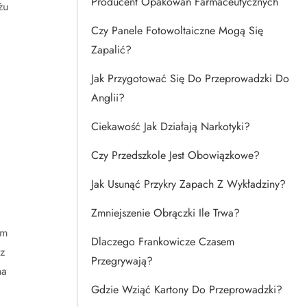
Producent Opakowań Farmaceutycznych
żu
Czy Panele Fotowoltaiczne Mogą Się
Zapalić?
Jak Przygotować Się Do Przeprowadzki Do
Anglii?
Ciekawość Jak Działają Narkotyki?
Czy Przedszkole Jest Obowiązkowe?
Jak Usunąć Przykry Zapach Z Wykładziny?
Zmniejszenie Obrączki Ile Trwa?
om
Dlaczego Frankowicze Czasem
z
Przegrywają?
na
Gdzie Wziąć Kartony Do Przeprowadzki?