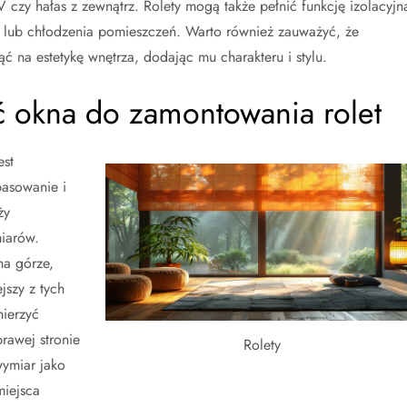
 czy hałas z zewnątrz. Rolety mogą także pełnić funkcję izolacyjn
a lub chłodzenia pomieszczeń. Warto również zauważyć, że
na estetykę wnętrza, dodając mu charakteru i stylu.
ć okna do zamontowania rolet
est
pasowanie i
ży
iarów.
na górze,
jszy z tych
mierzyć
rawej stronie
Rolety
wymiar jako
miejsca