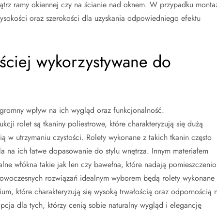
trz ramy okiennej czy na ścianie nad oknem. W przypadku monta
sokości oraz szerokości dla uzyskania odpowiedniego efektu
zęściej wykorzystywane do
ogromny wpływ na ich wygląd oraz funkcjonalność.
ji rolet są tkaniny poliestrowe, które charakteryzują się dużą
ą w utrzymaniu czystości. Rolety wykonane z takich tkanin często
a na ich łatwe dopasowanie do stylu wnętrza. Innym materiałem
alne włókna takie jak len czy bawełna, które nadają pomieszczeni
j nowoczesnych rozwiązań idealnym wyborem będą rolety wykonane 
ium, które charakteryzują się wysoką trwałością oraz odpornością 
pcja dla tych, którzy cenią sobie naturalny wygląd i elegancję